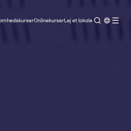
somhedskurser
Onlinekurser
Lej et lokale